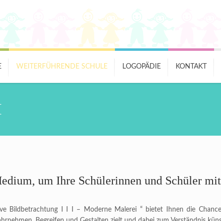
E
WEITERFÜHRENDE SCHULE
LOGOPÄDIE
KONTAKT
I
edium, um Ihre Schülerinnen und Schüler mi
e Bildbetrachtung I I I – Moderne Malerei “ bietet Ihnen die Chance 
hrnehmen, Begreifen und Gestalten zielt und dabei zum Verständnis künst