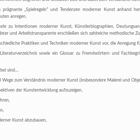
 prägnante „Spielregeln“ und Tendenzen moderner Kunst anhand hera
uten anregen.
exte zu Intentionen moderner Kunst, Künstlerbiographien, Deutungsan
ätter und Arbeitstransparente erschließen sich zahlreiche methodische Zu
rschiedliche Praktiken und Techniken moderner Kunst vor, die Anregung fü
Literaturverzeichnis sowie ein Glossar zu Fremdwörtern und Fachbegri
abei sind…
d Wege zum Verständnis moderner Kunst (insbesondere Malerei und Objek
ektiven der Kunstentwicklung aufzuzeigen,
hren,
n,
derner Kunst abzubauen,